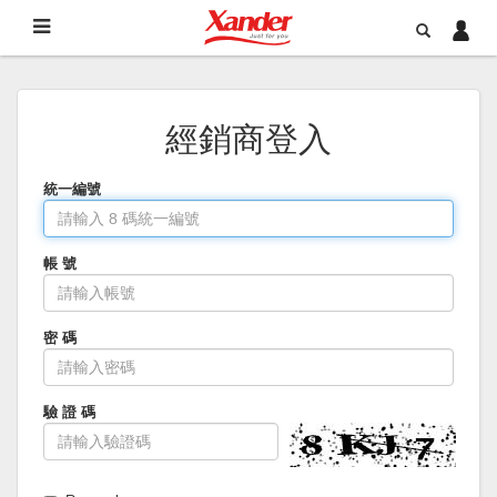
經銷商登入
統一編號
帳 號
密 碼
驗 證 碼