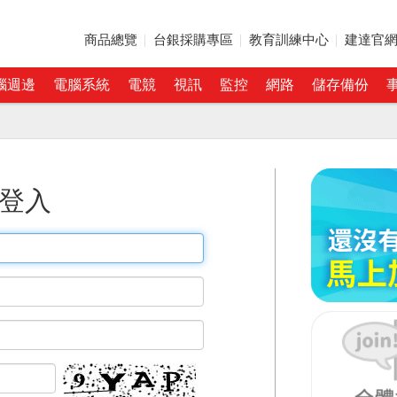
商品總覽
台銀採購專區
教育訓練中心
建達官
腦週邊
電腦系統
電競
視訊
監控
網路
儲存備份
登入