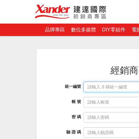
品牌專區
數位多媒體
DIY零組件
電
經銷商
統一編號
帳 號
密 碼
驗 證 碼