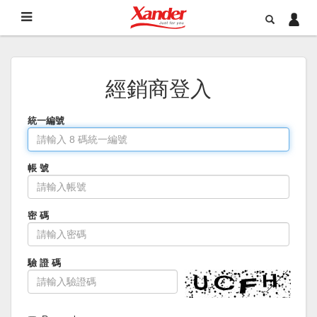
經銷商登入
統一編號
帳 號
密 碼
驗 證 碼