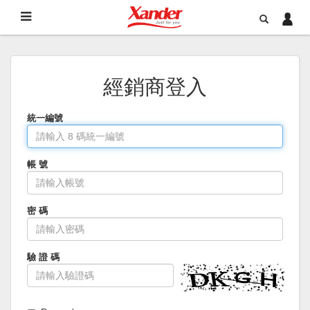
經銷商登入
統一編號
帳 號
密 碼
驗 證 碼