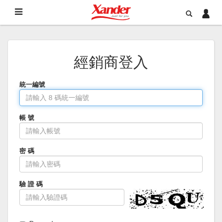
經銷商登入
統一編號
帳 號
密 碼
驗 證 碼