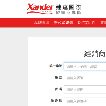
品牌專區
數位多媒體
DIY零組件
電
經銷商
統一編號
帳 號
密 碼
驗 證 碼