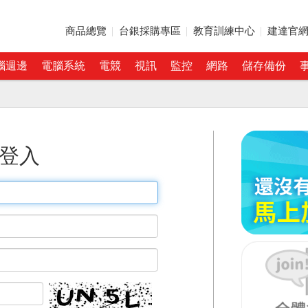
商品總覽
台銀採購專區
教育訓練中心
建達官
腦週邊
電腦系統
電競
視訊
監控
網路
儲存備份
登入