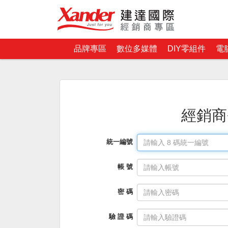
品牌專區
數位多媒體
DIY零組件
電
經銷商
統一編號
帳 號
密 碼
驗 證 碼