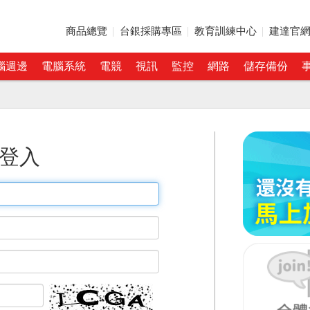
商品總覽
台銀採購專區
教育訓練中心
建達官
腦週邊
電腦系統
電競
視訊
監控
網路
儲存備份
登入