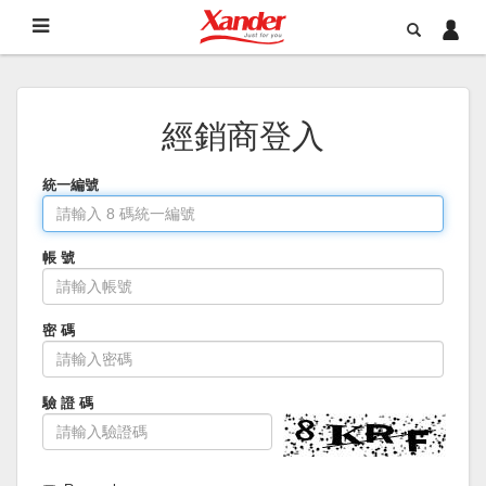
經銷商登入
統一編號
帳 號
密 碼
驗 證 碼