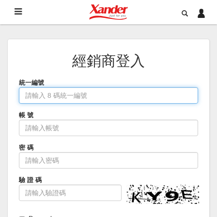
經銷商登入
統一編號
帳 號
密 碼
驗 證 碼