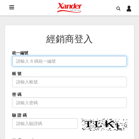
經銷商登入
統一編號
帳 號
密 碼
驗 證 碼