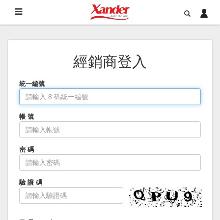
經銷商登入
統一編號
帳 號
密 碼
驗 證 碼