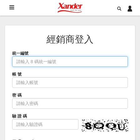
經銷商登入
統一編號
帳 號
密 碼
驗 證 碼