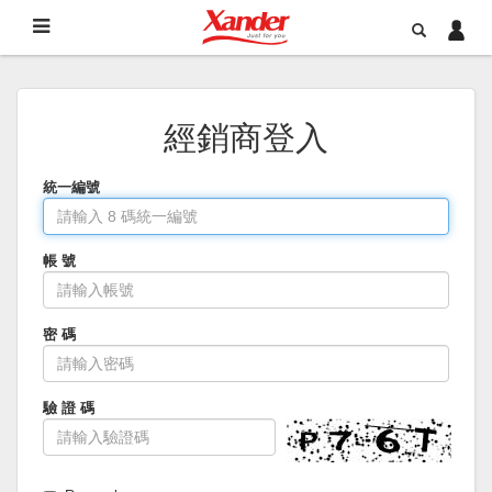
經銷商登入
統一編號
帳 號
密 碼
驗 證 碼