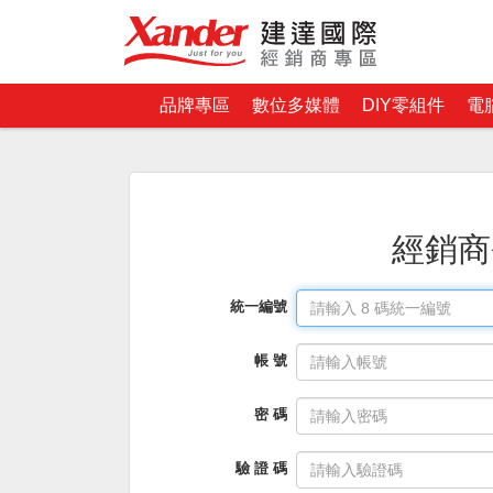
品牌專區
數位多媒體
DIY零組件
電
經銷商
統一編號
帳 號
密 碼
驗 證 碼