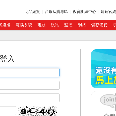
商品總覽
台銀採購專區
教育訓練中心
建達官
腦週邊
電腦系統
電競
視訊
監控
網路
儲存備份
登入