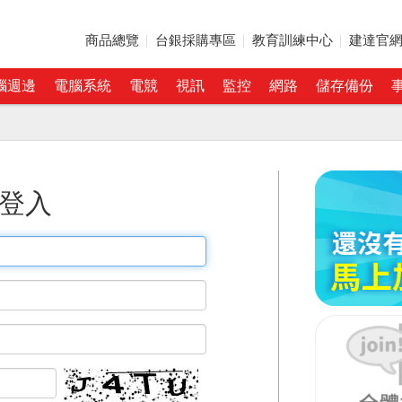
商品總覽
台銀採購專區
教育訓練中心
建達官
腦週邊
電腦系統
電競
視訊
監控
網路
儲存備份
登入