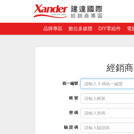
品牌專區
數位多媒體
DIY零組件
電
經銷商
統一編號
帳 號
密 碼
驗 證 碼