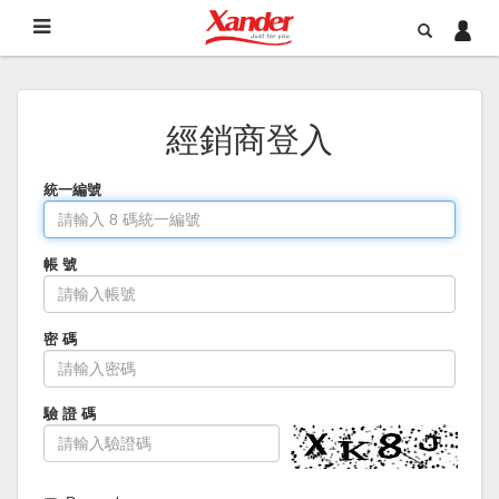
經銷商登入
統一編號
帳 號
密 碼
驗 證 碼