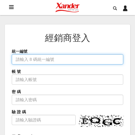
經銷商登入
統一編號
帳 號
密 碼
驗 證 碼