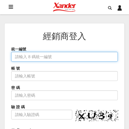
經銷商登入
統一編號
帳 號
密 碼
驗 證 碼