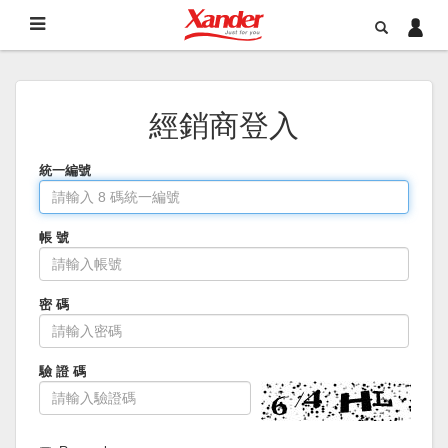
經銷商登入
統一編號
帳 號
密 碼
驗 證 碼