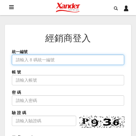
經銷商登入
統一編號
帳 號
密 碼
驗 證 碼