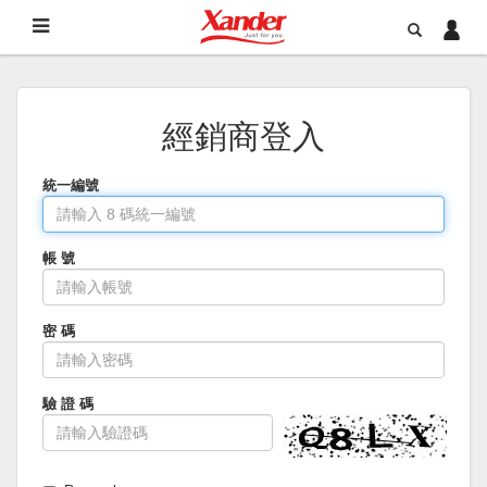
經銷商登入
統一編號
帳 號
密 碼
驗 證 碼