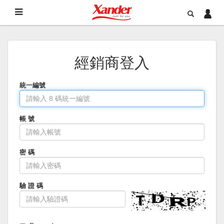
經銷商登入
統一編號
帳 號
密 碼
驗 證 碼