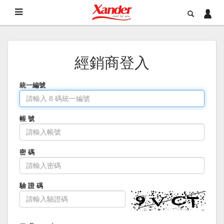
經銷商登入
統一編號
帳 號
密 碼
驗 證 碼