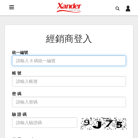
經銷商登入
統一編號
帳 號
密 碼
驗 證 碼