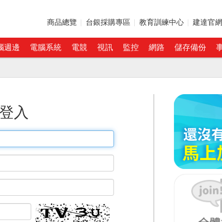
商品總覽
台銀採購專區
教育訓練中心
建達官
腦週邊
電腦系統
電競
視訊
監控
網路
儲存備份
登入