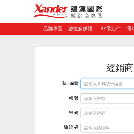
品牌專區
數位多媒體
DIY零組件
電
經銷商
統一編號
帳 號
密 碼
驗 證 碼