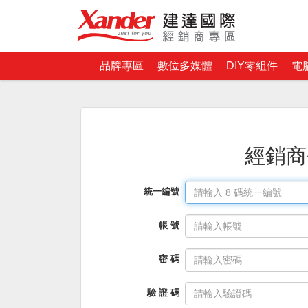
品牌專區
數位多媒體
DIY零組件
電
經銷商
統一編號
帳 號
密 碼
驗 證 碼