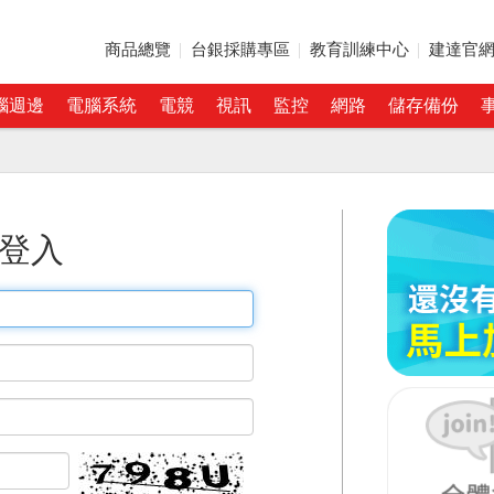
商品總覽
台銀採購專區
教育訓練中心
建達官
腦週邊
電腦系統
電競
視訊
監控
網路
儲存備份
登入