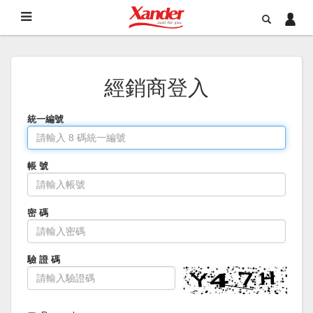
經銷商登入
統一編號
帳 號
密 碼
驗 證 碼