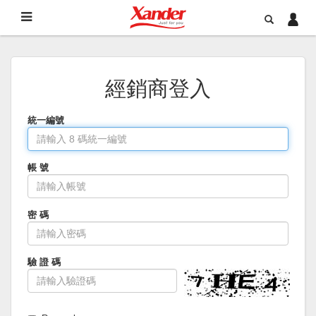
經銷商登入
統一編號
帳 號
密 碼
驗 證 碼