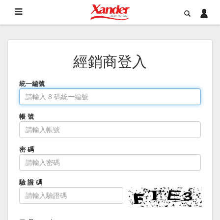
經銷商登入
統一編號
帳 號
密 碼
驗 證 碼