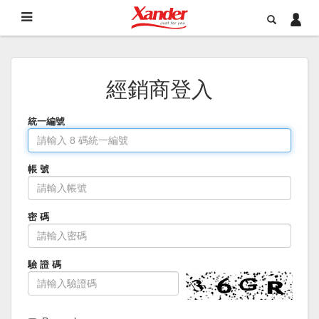
經銷商登入
統一編號
帳 號
密 碼
驗 證 碼