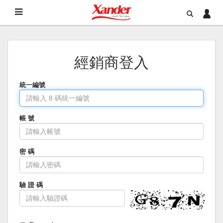
經銷商登入
統一編號
帳 號
密 碼
驗 證 碼