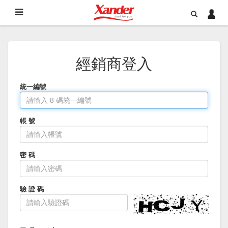
經銷商登入
統一編號
帳 號
密 碼
驗 證 碼