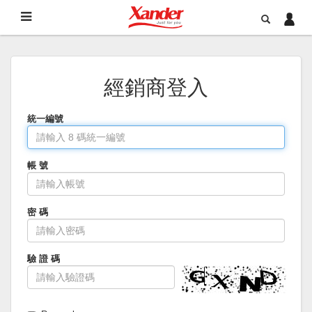
經銷商登入
統一編號
帳 號
密 碼
驗 證 碼