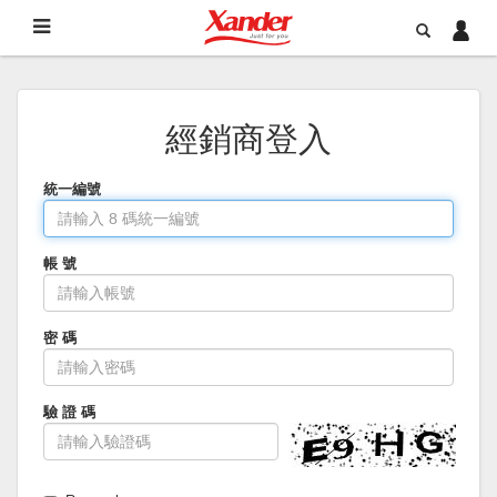
經銷商登入
統一編號
帳 號
密 碼
驗 證 碼