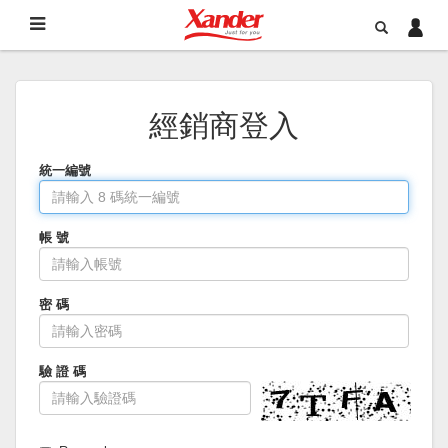
經銷商登入
統一編號
帳 號
密 碼
驗 證 碼