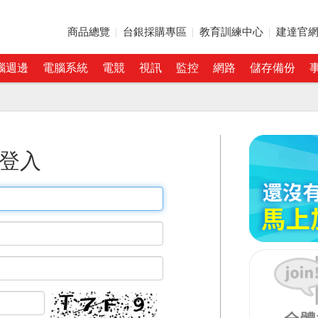
商品總覽
台銀採購專區
教育訓練中心
建達官
腦週邊
電腦系統
電競
視訊
監控
網路
儲存備份
登入