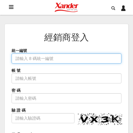
經銷商登入
統一編號
帳 號
密 碼
驗 證 碼