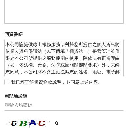
個資警語
本公司謹提供線上報修服務，對於您所提供之個人資訊將
依個人資料保護法（以下簡稱「個資法」）妥善管理並僅
限於本公司所提供之服務範圍內使用，除依法有正當理由
（如：依法律、命令、法院或因相關機關要求）外，未經
您同意，本公司將不會主動洩漏您的姓名、地址、電子郵
件信箱、以及其他依法受保護之個人資料。
我已經了解個資條款說明，並同意上述內容。
按同意鈕進入報修網頁者，表示您已詳閱並同意
上述之
本
圖形驗證碼
公司的個資條款、
警語等
內容，且知悉您所填寫的個人資
訊將用於本公司服務。
上述條款、警語之未盡事宜，將依中華民國個人資料保護
相關規定辦理。
🔄