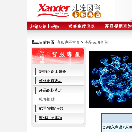
目前位置:
客服專區首頁
>
產品保期查詢
經銷商線上報修
報修進度查詢
產品保期查詢
維修據點
結單/到貨時效
報修注意事項
請輸入商品<原廠