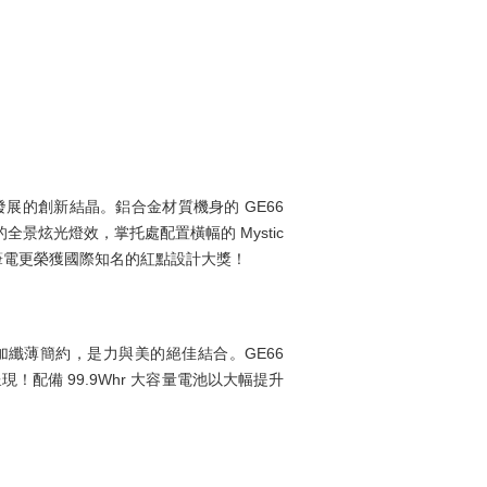
發展的創新結晶。鋁合金材質機身的 GE66
的全景炫光燈效，掌托處配置橫幅的 Mystic
電競筆電更榮獲國際知名的紅點設計大獎！
更加纖薄簡約，是力與美的絕佳結合。GE66
呈現！配備 99.9Whr 大容量電池以大幅提升