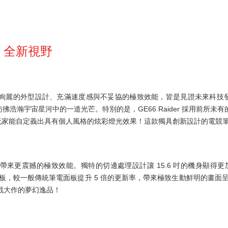
流 全新視野
美結合，絢麗的外型設計、充滿速度感與不妥協的極致效能，皆是見證未來科技
彿浩瀚宇宙星河中的一道光芒。特別的是，GE66 Raider 採用前所未有
 萬種色彩，玩家能自定義出具有個人風格的炫彩燈光效果！這款獨具創新設計的
巧，同時帶來更震撼的極致效能。獨特的切邊處理設計讓 15.6 吋的機身顯得
evel 電競面板，較一般傳統筆電面板提升 5 倍的更新率，帶來極致生動鮮明的畫面
玩遊戲大作的夢幻逸品！