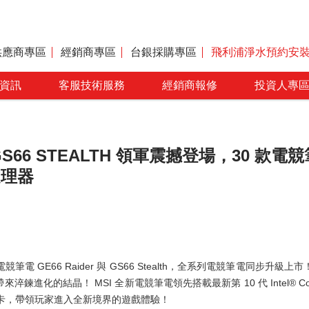
供應商專區
經銷商專區
台銀採購專區
飛利浦淨水預約安
資訊
客服技術服務
經銷商報修
投資人專
R、GS66 STEALTH 領軍震撼登場，30 款
處理器
電 GE66 Raider 與 GS66 Stealth，全系列電競筆電同步升
的結晶！ MSI 全新電競筆電領先搭載最新第 10 代 Intel® Core™ i9
獨立顯示卡，帶領玩家進入全新境界的遊戲體驗！