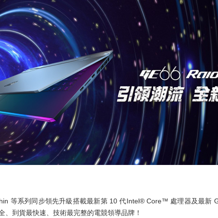
、GF Thin 等系列同步領先升級搭載最新第 10 代Intel® Core™ 處理器及
齊全、到貨最快速、技術最完整的電競領導品牌！