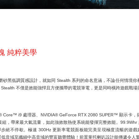
黑魂 純粹美學
th 以磨砂黑低調質感設計，就如同 Stealth 系列的命名意涵，不論任何
 Stealth 不僅是效能強悍且方便攜帶的電競筆電，更是同時橫跨遊戲戰
tel® Core™ i9 處理器、NVIDIA® GeForce RTX 2080 SUPER
nity+ 散熱模組，帶來最大氣流量，如此強效散熱使系統能發揮完整效能。99.9
步絕不停歇。極速 300Hz 更新率電競面板能完美呈現極度流暢的遊戲畫
提供高品質低音域至纖細中高音域的豐富聽覺體驗！前置掌托喇叭設計能傳遞令