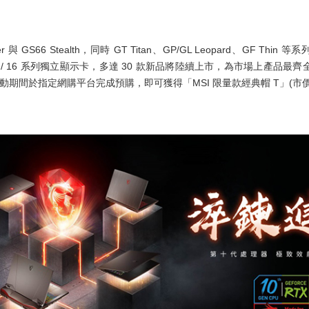
 與 GS66 Stealth，同時 GT Titan、GP/GL Leopard、GF Thin
20 系列 / 16 系列獨立顯示卡，多達 30 款新品將陸續上市，為市場上
動期間於指定網購平台完成預購，即可獲得「MSI 限量款經典帽 T」(市價 NT