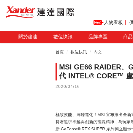
人物看板
關於建達
數位快訊
品牌專區
商品
首頁
數位快訊
內文
MSI GE66 RAIDE
代 INTEL® CORE™ 
2020/04/16
極致效能、淬鍊進化！MSI 宣布推出全新電競筆
持著追求卓越與創新的龍魂精神，為玩家帶來淬鍊進化
新 GeForce® RTX SUPER 系列