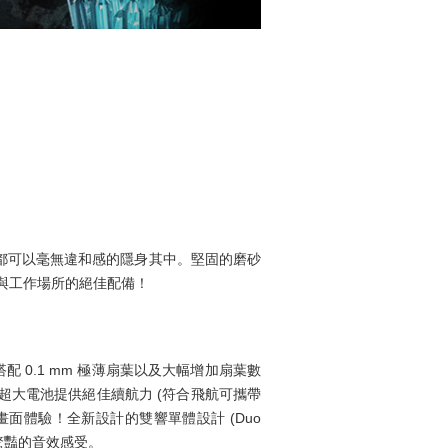
情境你都可以毫無違和感的隱身其中。堅固的磨砂
場與工作場所的絕佳配備！
™ 顯示卡，搭配 0.1 mm 極薄扇葉以及大幅增加扇葉數
Whr 超大電池提供絕佳續航力 (符合飛航可攜帶
面體驗！全新設計的雙響單體設計 (Duo
人驚豔的音效感受。