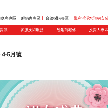
供應商專區
經銷商專區
台銀採購專區
飛利浦淨水預約安
資訊
客服技術服務
經銷商報修
投資人專
好 4-5月號