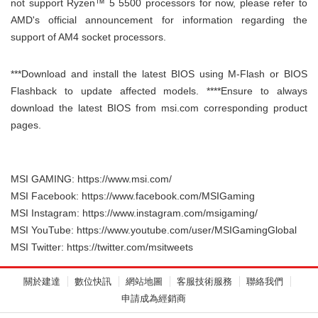
not support Ryzen™ 5 5500 processors for now, please refer to
AMD's official announcement for information regarding the
support of AM4 socket processors.
***Download and install the latest BIOS using M-Flash or BIOS
Flashback to update affected models. ****Ensure to always
download the latest BIOS from msi.com corresponding product
pages.
MSI GAMING:
https://www.msi.com/
MSI Facebook:
https://www.facebook.com/MSIGaming
MSI Instagram:
https://www.instagram.com/msigaming/
MSI YouTube:
https://www.youtube.com/user/MSIGamingGlobal
MSI Twitter:
https://twitter.com/msitweets
關於建達
數位快訊
網站地圖
客服技術服務
聯絡我們
申請成為經銷商