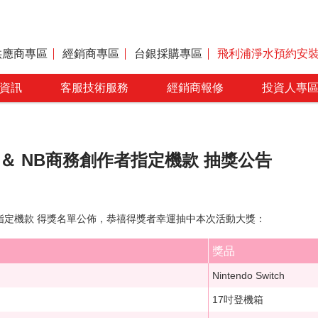
供應商專區
經銷商專區
台銀採購專區
飛利浦淨水預約安
資訊
客服技術服務
經銷商報修
投資人專
B促銷 ＆ NB商務創作者指定機款 抽獎公告
務創作者指定機款 得獎名單公佈，恭禧得獎者幸運抽中本次活動大獎：
獎品
Nintendo Switch
17吋登機箱