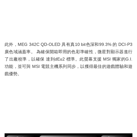
此外，MEG 342C QD-OLED 具有真10 bit色深和99.3% 的 DCI-P3
廣色域涵蓋率。 為確保開箱即用的色彩準確性，微星對顯示器進行
了出廠校準，以確保 達到dE≤2 標準。此螢幕支援 MSI 獨家的G.I.
功能，並可與 MSI 電競主機系列同步，以獲得最佳的遊戲體驗和遊
戲優勢。