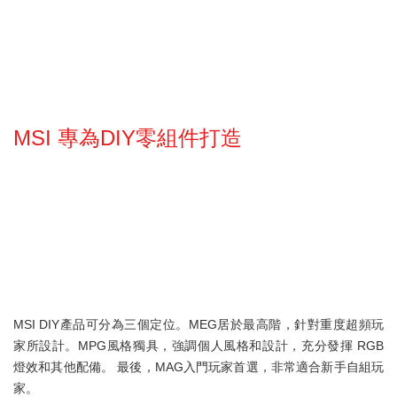
MSI 專為DIY零組件打造
MSI DIY產品可分為三個定位。MEG居於最高階，針對重度超頻玩
家所設計。MPG風格獨具，強調個人風格和設計，充分發揮 RGB
燈效和其他配備。 最後，MAG入門玩家首選，非常適合新手自組玩
家。