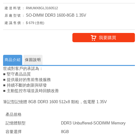
建達料號：
RMUMX8GL3160512
SO-DIMM DDR3 1600-8GB 1.35V
原廠型號：
建議售價：
$ 679 (含稅)
我要購買
商品介紹
保固說明
世成對客戶的承諾為：
■ 堅守產品品質
■ 提供最好的售前售後服務
■ 持續不斷的創新與研發
■ 主動監控市場並及時回饋改善
筆記型記憶體 8GB DDR3 1600 512x8 顆粒，低電壓 1.35V
產品規格
記憶體類型
DDR3 Unbuffered-SODIMM Memory
容量選擇
8GB