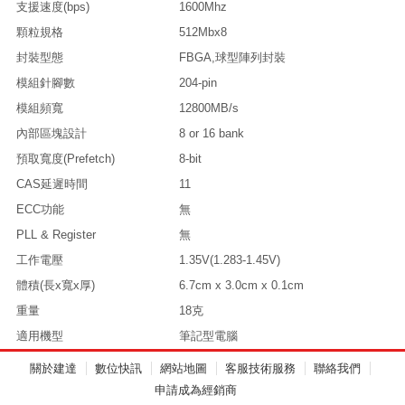
支援速度(bps)
1600Mhz
顆粒規格
512Mbx8
封裝型態
FBGA,球型陣列封裝
模組針腳數
204-pin
模組頻寬
12800MB/s
內部區塊設計
8 or 16 bank
預取寬度(Prefetch)
8-bit
CAS延遲時間
11
ECC功能
無
PLL & Register
無
工作電壓
1.35V(1.283-1.45V)
體積(長x寬x厚)
6.7cm x 3.0cm x 0.1cm
重量
18克
適用機型
筆記型電腦
關於建達
數位快訊
網站地圖
客服技術服務
聯絡我們
申請成為經銷商