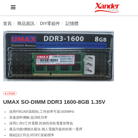
首頁
商品資訊
DIY零組件
記憶體
UMAX SO-DIMM DDR3 1600-8GB 1.35V
採用FBGA封裝顆粒,工作頻率可達1600MHz
高速資料傳輸,低消耗功率
採用1.35V工作電壓,耗熱性與耗電量皆降低
產品功能/價格比最佳,個人電腦升級的的第一選擇
模組設計符合JEDEC規範標準