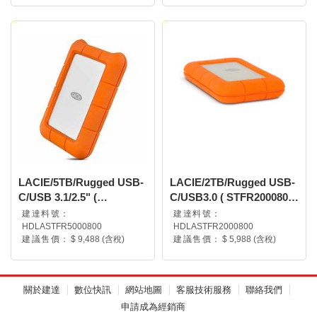
LACIE/5TB/Rugged USB-
LACIE/2TB/Rugged USB-
C/USB 3.1/2.5" (
C/USB3.0 ( STFR2000800
STFR5000800 )
)
建達料號：
建達料號：
HDLASTFR5000800
HDLASTFR2000800
建議售價：
$ 9,488 (含稅)
建議售價：
$ 5,988 (含稅)
關於建達
數位快訊
網站地圖
客服技術服務
聯絡我們
申請成為經銷商