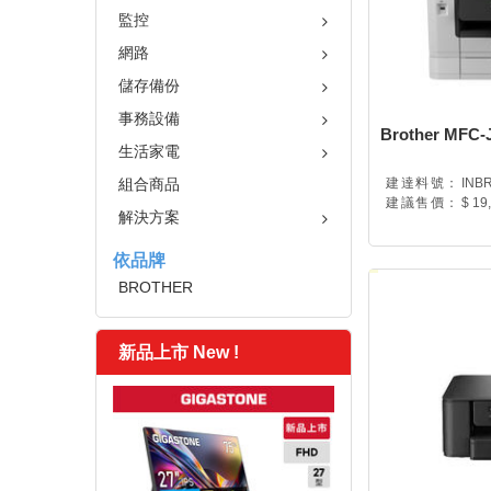
監控
網路
儲存備份
事務設備
Brother MF
生活家電
組合商品
建達料號：
INB
建議售價：
$ 19
解決方案
依品牌
BROTHER
新品上市 New !