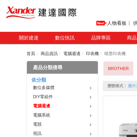
人物看板
關於建達
數位快訊
品牌專區
商品
首頁
商品資訊
電腦週邊
印表機
噴墨印表機
產品分類搜尋
BROTHER
依分類
瀏覽模式：
圖片
數位多媒體
DIY零組件
電腦週邊
電腦系統
電競
視訊