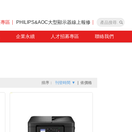
裝專區
PHILIPS&AOC大型顯示器線上報修
區
企業永續
人才招募專區
聯絡我們
排序：
刊登時間
▼
|
依價格