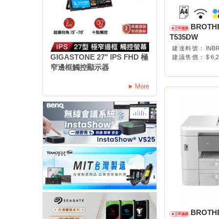
BROTH
T535DW
建達料號：
INB
GIGASTONE 27" IPS FHD 極
建議售價：
$ 6,
窄邊框觸控顯示器
More
BROTH