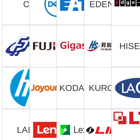
CR
EDEN 伊甸
HIS
KODAK ALA
KURO 酷樂
LAIFU