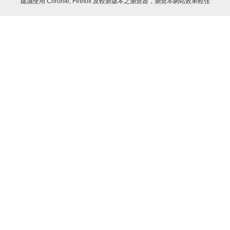
建議使用 Chrome, Firefox 及較新版本之瀏覽器，瀏覽本網站效果較佳