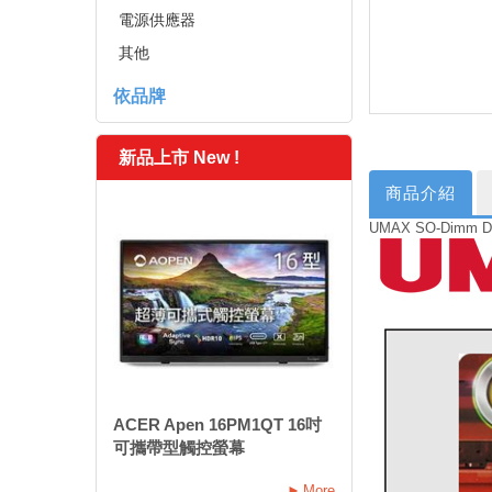
電源供應器
其他
依品牌
新品上市 New !
商品介紹
UMAX SO-Dimm DD
ACER Apen 16PM1QT 16吋
可攜帶型觸控螢幕
More