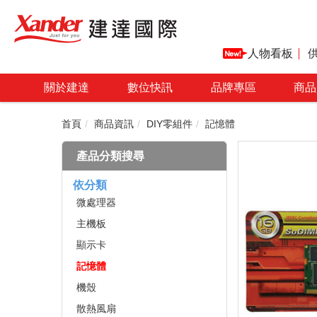
人物看板
關於建達
數位快訊
品牌專區
商品
首頁
商品資訊
DIY零組件
記憶體
產品分類搜尋
依分類
微處理器
主機板
顯示卡
記憶體
機殼
散熱風扇