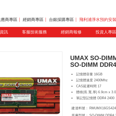
供應商專區
經銷商專區
台銀採購專區
飛利浦淨水預約安
資訊
客服技術服務
經銷商報修
投資人專
UMAX SO-DIMM 
SO-DIMM DDR4 
記憶體容量 16GB
記憶體速度 2400Mhz
CAS延遲時間 17
體積(長.寬.厚) 6.9cm x 3.0
筆記型記憶體 DDR4 2400 1
建達料號：
RMUMX16GS424
原廠型號：
SO-DIMM DDR4 2