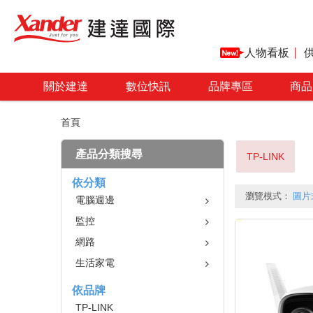
人物看板
關於建達
數位快訊
品牌專區
商品
首頁
產品分類搜尋
TP-LINK
依分類
瀏覽模式：
圖片
電腦週邊
監控
網路
生活家電
依品牌
TP-LINK