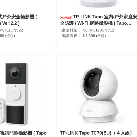
池式戶外安全攝影機 (
TP-LINK Tapo 室內/戶外家庭
Ver:2.2 )
全防護 / Wi-Fi 網路攝影機 ( Tapo
C120(UN) Ver:1.2 )
PC411UNV22
建達料號：
NCTPC120UNV12
799 (含稅)
建議售價：
$ 1,399 (含稅)
po 視訊門鈴攝影機 ( Tapo
TP-LINK Tapo TC70(EU)（４入組）