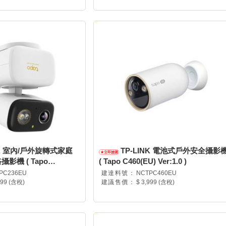
NK 室內/戶外旋轉式家庭
TP-LINK 電池式戶外安全攝影
路攝影機 ( Tapo
( Tapo C460(EU) Ver:1.0 )
.0 )
PC236EU
建達料號：
NCTPC460EU
499 (含稅)
建議售價：
$ 3,999 (含稅)