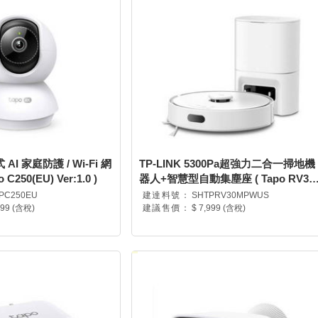
 AI 家庭防護 / Wi-Fi 網
TP-LINK 5300Pa超強力二合一掃地機
C250(EU) Ver:1.0 )
器人+智慧型自動集塵座 ( Tapo RV30
Max Plus White(US) V:1.0 )
PC250EU
建達料號：
SHTPRV30MPWUS
599 (含稅)
建議售價：
$ 7,999 (含稅)