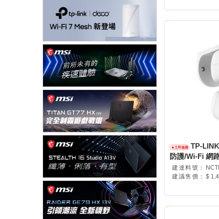
TP-LI
防護/Wi-Fi 網
C236(EU) Ver:1
建達料號：
NCT
建議售價：
$ 1,