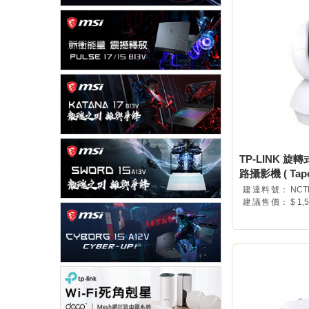
TP-LINK 旋轉式
路攝影機 ( Tapo 
建達料號：
NCT
建議售價：
$ 1,