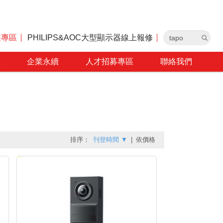
裝專區
PHILIPS&AOC大型顯示器線上報修
區
企業永續
人才招募專區
聯絡我們
排序：
刊登時間
▼
|
依價格