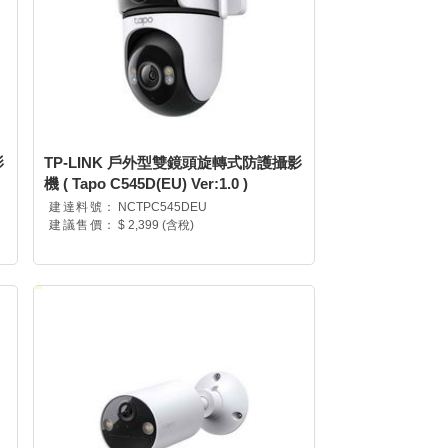
影
TP-LINK 戶外型雙鏡頭旋轉式防護攝影
機 ( Tapo C545D(EU) Ver:1.0 )
建達料號：
NCTPC545DEU
建議售價：
$ 2,399 (含稅)